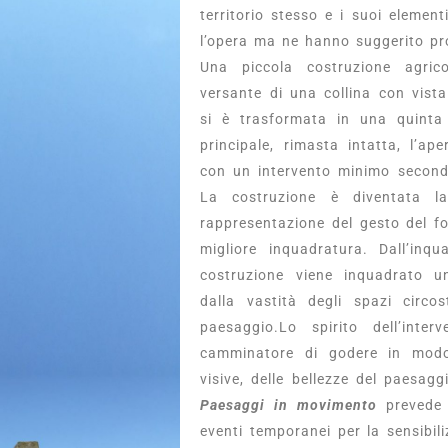
territorio stesso e i suoi elemen
l’opera ma ne hanno suggerito pr
Una piccola costruzione agric
versante di una collina con vist
si è trasformata in una quinta n
principale, rimasta intatta, l’ap
con un intervento minimo secondo
La costruzione è diventata l
rappresentazione del gesto del f
migliore inquadratura. Dall’inqu
costruzione viene inquadrato un
dalla vastità degli spazi circ
paesaggio.Lo spirito dell’inte
camminatore di godere in modo 
visive, delle bellezze del paesagg
Paesaggi in movimento
prevede 
eventi temporanei per la sensibili