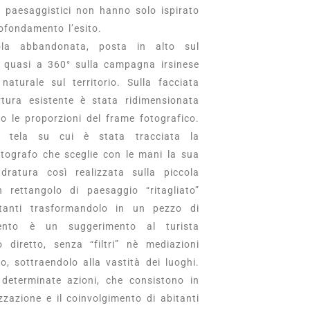
ti paesaggistici non hanno solo ispirato
ofondamento l’esito.
ola abbandonata, posta in alto sul
a quasi a 360° sulla campagna irsinese
aturale sul territorio. Sulla facciata
ertura esistente è stata ridimensionata
 le proporzioni del frame fotografico.
a tela su cui è stata tracciata la
otografo che sceglie con le mani la sua
adratura così realizzata sulla piccola
 rettangolo di paesaggio “ritagliato”
ostanti trasformandolo in un pezzo di
rvento è un suggerimento al turista
diretto, senza “filtri” nè mediazioni
io, sottraendolo alla vastità dei luoghi.
determinate azioni, che consistono in
zzazione e il coinvolgimento di abitanti