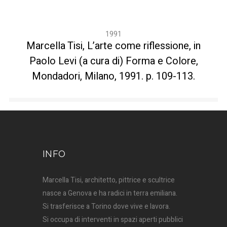
1991
Marcella Tisi, L’arte come riflessione, in
Paolo Levi (a cura di) Forma e Colore,
Mondadori, Milano, 1991. p. 109-113.
INFO
Marcella Tisi, architetto, pittrice e scultrice
nasce a Genova e ha radici in terra emiliana.
Si trasferisce a Torino dove vive e lavora.
Si occupa di interventi in spazi aperti pubblici