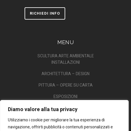
RICHIEDI INFO
MENU
SCULTURA ARTE AMBIENTALE
INSTALLAZIONI
ARCHITETTURA – DESIGN
PITTURA – OPERE SU CARTA
ESPOSIZIONI
CONVEGNI – PUBBLICAZIONI
Diamo valore alla tua privacy
VIDEO
Utilizziamo i cookie per migliorare la tua esperienza di
navigazione, offrirti pubblicità o contenuti personalizzati e